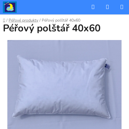
Přejít
Hledat
NÁKUP
na
KOŠÍK
obsah
Domů
/
Péřové produkty
/
Péřový polštář 40x60
Péřový polštář 40x60