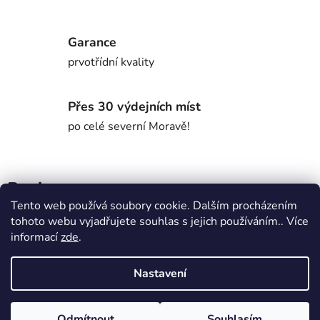
Garance
prvotřídní kvality
Přes 30 výdejních míst
po celé severní Moravě!
Popis
Tento web používá soubory cookie. Dalším procházením
tohoto webu vyjadřujete souhlas s jejich používáním.. Více
Parametry
informací
zde
.
Nastavení
Diskuze
Z
Odmítnout
Souhlasím