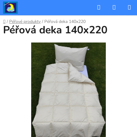
Přejít
Hledat
NÁKUP
na
KOŠÍK
obsah
Domů
/
Péřové produkty
/
Péřová deka 140x220
Péřová deka 140x220