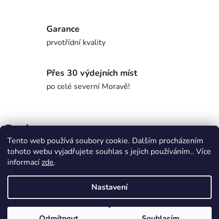
Garance
prvotřídní kvality
Přes 30 výdejních míst
po celé severní Moravě!
Popis
Tento web používá soubory cookie. Dalším procházením
tohoto webu vyjadřujete souhlas s jejich používáním.. Více
Parametry
informací
zde
.
Nastavení
Diskuze
Z
Odmítnout
Souhlasím