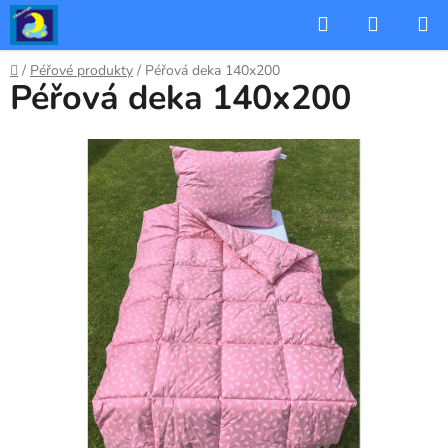
Přejít
Hledat
NÁKUP
na
KOŠÍK
obsah
Domů
/
Péřové produkty
/
Péřová deka 140x200
Péřová deka 140x200